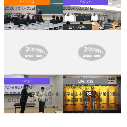
トピックス
イベント
2026年04月03日
2026年03月24日
令和8年度入学式
第４回文理薬シンポジウム
read more
read more
全ての学科
イベント
研究・受賞
2026年03月23日
2026年03月19日
島崎碧海さんの卒業式を行いま
薬学部山本博文教授が第30回安
した（2026年3月19日）
藤百福賞優秀賞を受賞
read more
read more