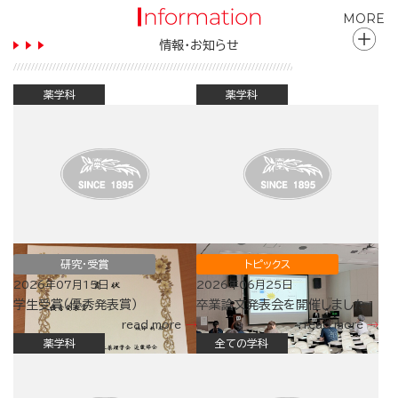
MORE
情報・お知らせ
薬学科
薬学科
研究・受賞
トピックス
2026年07月15日
2026年06月25日
学生受賞（優秀発表賞）
卒業論文発表会を開催しました
read more
read more
薬学科
全ての学科