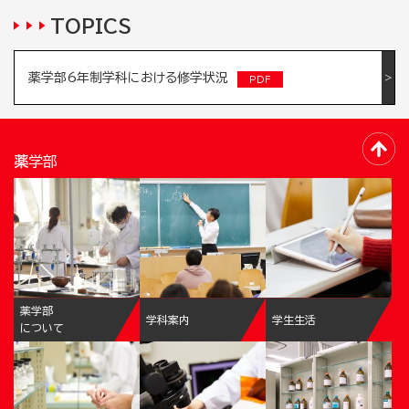
TOPICS
薬学部6年制学科における修学状況
薬学部
薬学部
学科案内
学生生活
について