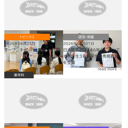
トピックス
研究・受賞
2026年06月25日
2026年05月07日
オープンキャンパス開催（6/14）
日本薬学会第146年会において
本学学生3名が学生優秀発表賞
read more
を受賞
read more
薬学科