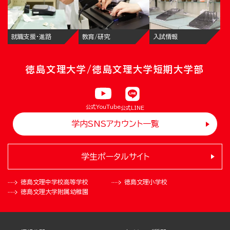
就職支援・進路
教育/研究
入試情報
徳島文理大学/徳島文理大学短期大学部
公式YouTube
公式LINE
学内SNSアカウント一覧
学生ポータルサイト
徳島文理中学校
高等学校
徳島文理小学校
徳島文理大学
附属幼稚園