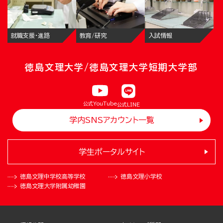
就職支援・進路
教育/研究
入試情報
徳島文理大学/徳島文理大学短期大学部
公式YouTube
公式LINE
学内SNSアカウント一覧
学生ポータルサイト
徳島文理中学校
高等学校
徳島文理小学校
徳島文理大学
附属幼稚園