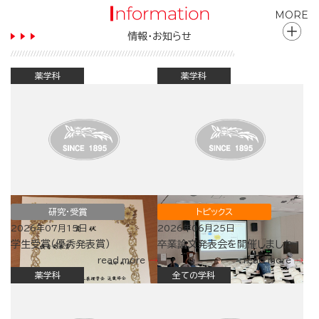
MORE
情報・お知らせ
薬学科
薬学科
研究・受賞
トピックス
2026年07月15日
2026年06月25日
学生受賞（優秀発表賞）
卒業論文発表会を開催しました
read more
read more
薬学科
全ての学科