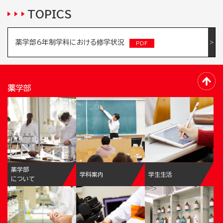
TOPICS
薬学部6年制学科における修学状況
薬学部
薬学部
学科案内
学生生活
について