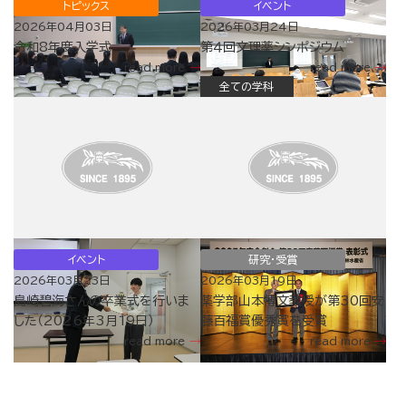
トピックス
イベント
2026年04月03日
2026年03月24日
令和8年度入学式
第４回文理薬シンポジウム
read more
read more
全ての学科
イベント
研究・受賞
2026年03月23日
2026年03月19日
島崎碧海さんの卒業式を行いま
薬学部山本博文教授が第30回安
した（2026年3月19日）
藤百福賞優秀賞を受賞
read more
read more