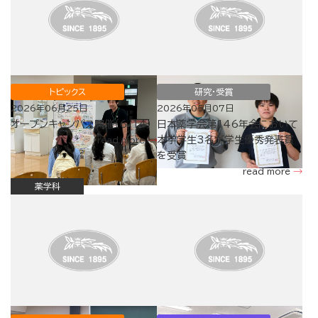
トピックス
研究・受賞
2026年06月25日
2026年05月07日
オープンキャンパス開催（6/14）
日本薬学会第146年会において
本学学生3名が学生優秀発表賞
read more
を受賞
read more
薬学科