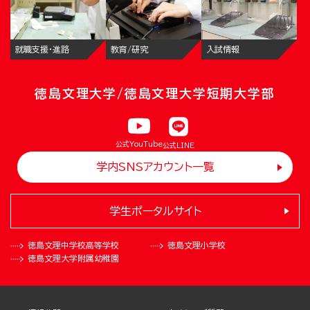
就職支援・進路
教育/研究
入試情報
徳島文理大学/徳島文理大学短期大学部
公式YouTube
公式LINE
学内SNSアカウント一覧
学生ポータルサイト
徳島文理中学校
高等学校
徳島文理小学校
徳島文理大学
附属幼稚園