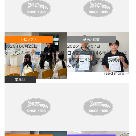
トピックス
研究・受賞
2026年06月25日
2026年05月07日
オープンキャンパス開催（6/14）
日本薬学会第146年会において
本学学生3名が学生優秀発表賞
read more
を受賞
read more
薬学科