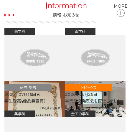
MORE
情報・お知らせ
薬学科
薬学科
研究・受賞
トピックス
2026年07月15日
2026年06月25日
学生受賞（優秀発表賞）
卒業論文発表会を開催しました
read more
read more
薬学科
全ての学科