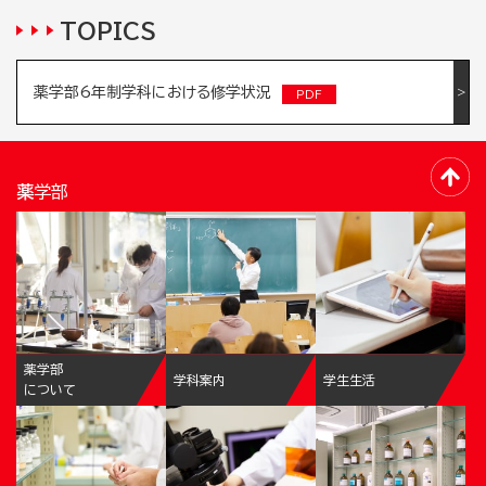
TOPICS
薬学部6年制学科における修学状況
薬学部
薬学部
学科案内
学生生活
について