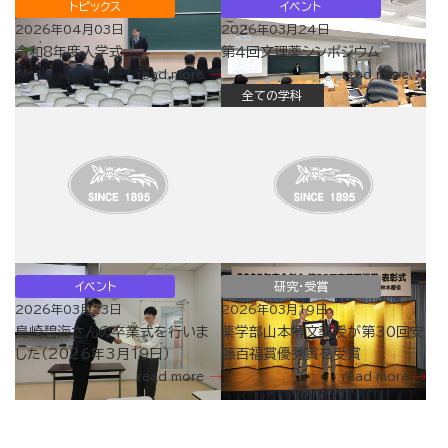
トピックス
イベント
2026年04月03日
2026年03月24日
令和8年度入学式
第４回文理薬シンポジウム
read more
read more
全ての学科
イベント
研究・受賞
2026年03月23日
2026年03月19日
島崎碧海さんの卒業式を行いま
薬学部山本博文教授が第30回安
した（2026年3月19日）
藤百福賞優秀賞を受賞
read more
read more