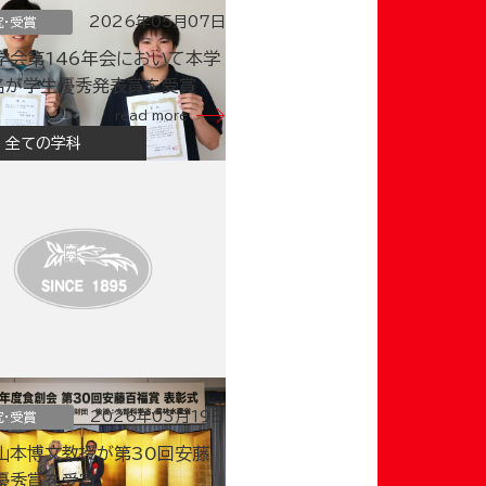
2026年05月07日
究・受賞
学会第146年会において本学
名が学生優秀発表賞を受賞
read more
全ての学科
2026年03月19日
究・受賞
山本博文教授が第30回安藤
優秀賞を受賞