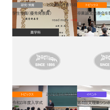
2026年07月15日
研究・受賞
トピックス
学生受賞（優秀発表賞）
卒業論文発表会を
read more
薬学科
2026年04月03日
トピックス
イベント
令和8年度入学式
第４回文理薬シン
read more