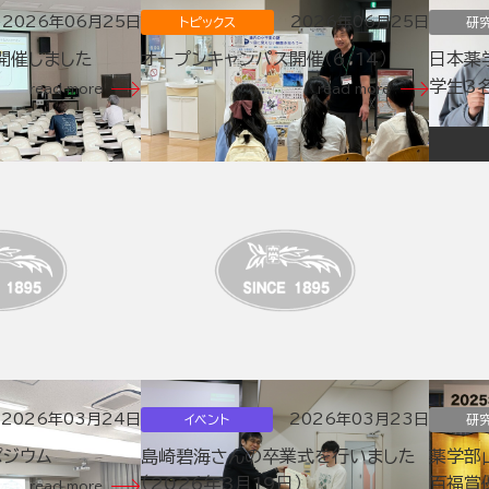
2026年06月25日
2026年06月25日
トピックス
研
開催しました
オープンキャンパス開催（6/14）
日本薬
学生3
read more
read more
2026年03月24日
2026年03月23日
イベント
研
ポジウム
島崎碧海さんの卒業式を行いました
薬学部
（2026年3月19日）
百福賞
read more