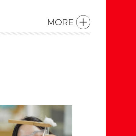
MORE
として
薬剤師に