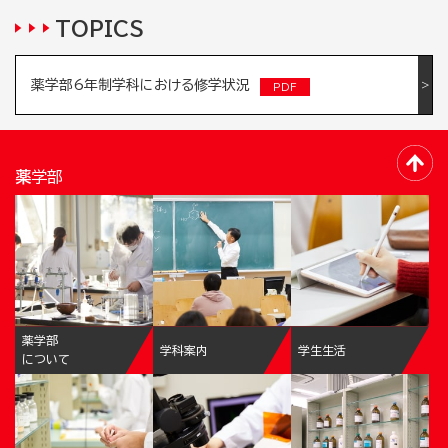
TOPICS
薬学部6年制学科における修学状況
薬学部
薬学部
学科案内
学生生活
について