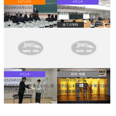
トピックス
イベント
2026年04月03日
2026年03月24日
令和8年度入学式
第４回文理薬シンポジウム
read more
read more
全ての学科
イベント
研究・受賞
2026年03月23日
2026年03月19日
島崎碧海さんの卒業式を行いま
薬学部山本博文教授が第30回安
した（2026年3月19日）
藤百福賞優秀賞を受賞
read more
read more