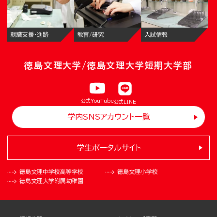
就職支援・進路
教育/研究
入試情報
徳島文理大学/徳島文理大学短期大学部
公式YouTube
公式LINE
学内SNSアカウント一覧
学生ポータルサイト
徳島文理中学校
高等学校
徳島文理小学校
徳島文理大学
附属幼稚園