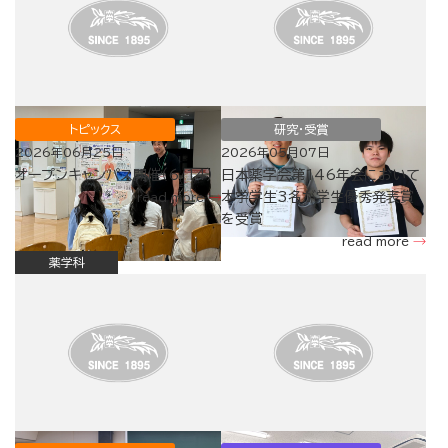
トピックス
研究・受賞
2026年06月25日
2026年05月07日
オープンキャンパス開催（6/14）
日本薬学会第146年会において
本学学生3名が学生優秀発表賞
read more
を受賞
read more
薬学科