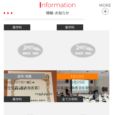
MORE
情報・お知らせ
薬学科
薬学科
研究・受賞
トピックス
2026年07月15日
2026年06月25日
学生受賞（優秀発表賞）
卒業論文発表会を開催しました
read more
read more
薬学科
全ての学科